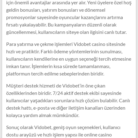
için önemli avantajlar arasında yer alır. Yeni üyelere özel hoş
geldin bonusları, yatırım bonusları ve dönemsel
promosyonlar sayesinde oyuncular kazançlarını artırma
fırsatı yakalayabilir. Bu kampanyaların düzenli olarak
güncellenmesi, kullanıcıların siteye olan ilgisini canlı tutar.
Para yatırma ve çekme işlemleri Vidobet casino sitesinde
hızlı ve pratiktir. Farklı ödeme yöntemlerinin sunulması,
kullanıcıların kendilerine en uygun seçeneği tercih etmesine
imkan tanır. İşlemlerin kısa sürede tamamlanması,
platformun tercih edilme sebeplerinden biridir.
Müşteri destek hizmeti de Vidobet’in öne çıkan
özelliklerinden biridir. 7/24 aktif destek ekibi sayesinde
kullanıcılar yaşadıkları sorunlara hızlı çözüm bulabilir. Canlı
destek hattı, e-posta ve diğer iletişim kanalları üzerinden
kolayca yardım almak mümkündür.
Sonuç olarak Vidobet, geniş oyun seçenekleri, kullanıcı
dostu arayüzü ve hızlı işlem yapısı ile online casino