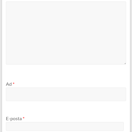
Ad
*
E-posta
*