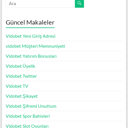
Güncel Makaleler
Vidobet Yeni Giriş Adresi
vidobet Müşteri Memnuniyeti
Vidobet Yatırım Bonusları
Vidobet Üyelik
Vidobet Twitter
Vidobet TV
Vidobet Şikayet
Vidobet Şifremi Unuttum
Vidobet Spor Bahisleri
Vidobet Slot Oyunları