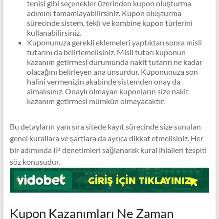
tenisi gibi seçenekler üzerinden kupon oluşturma
adımını tamamlayabilirsiniz. Kupon oluşturma
sürecinde sistem, tekli ve kombine kupon türlerini
kullanabilirsiniz.
Kuponunuza gerekli eklemeleri yaptıktan sonra misli
tutarını da belirlemelisiniz. Misli tutarı kuponun
kazanım getirmesi durumunda nakit tutarın ne kadar
olacağını belirleyen ana unsurdur. Kuponunuza son
halini vermenizin akabinde sistemden onay da
almalısınız. Onaylı olmayan kuponların size nakit
kazanım getirmesi mümkün olmayacaktır.
Bu detayların yanı sıra sitede kayıt sürecinde size sunulan
genel kurallara ve şartlara da ayrıca dikkat etmelisiniz. Her
bir adımında IP denetimleri sağlanarak kural ihlalleri tespiti
söz konusudur.
Kupon Kazanımları Ne Zaman