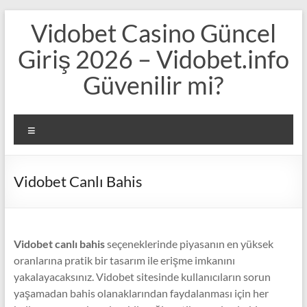
Skip
Vidobet Casino Güncel
to
content
Giriş 2026 – Vidobet.info
Güvenilir mi?
Menü
Vidobet Canlı Bahis
Vidobet canlı bahis
seçeneklerinde piyasanın en yüksek
oranlarına pratik bir tasarım ile erişme imkanını
yakalayacaksınız. Vidobet sitesinde kullanıcıların sorun
yaşamadan bahis olanaklarından faydalanması için her