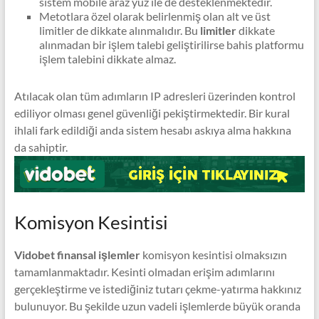
sistem mobile araz yüz ile de desteklenmektedir.
Metotlara özel olarak belirlenmiş olan alt ve üst
limitler de dikkate alınmalıdır. Bu
limitler
dikkate
alınmadan bir işlem talebi geliştirilirse bahis platformu
işlem talebini dikkate almaz.
Atılacak olan tüm adımların IP adresleri üzerinden kontrol
ediliyor olması genel güvenliği pekiştirmektedir. Bir kural
ihlali fark edildiği anda sistem hesabı askıya alma hakkına
da sahiptir.
Komisyon Kesintisi
Vidobet finansal işlemler
komisyon kesintisi olmaksızın
tamamlanmaktadır. Kesinti olmadan erişim adımlarını
gerçekleştirme ve istediğiniz tutarı çekme-yatırma hakkınız
bulunuyor. Bu şekilde uzun vadeli işlemlerde büyük oranda