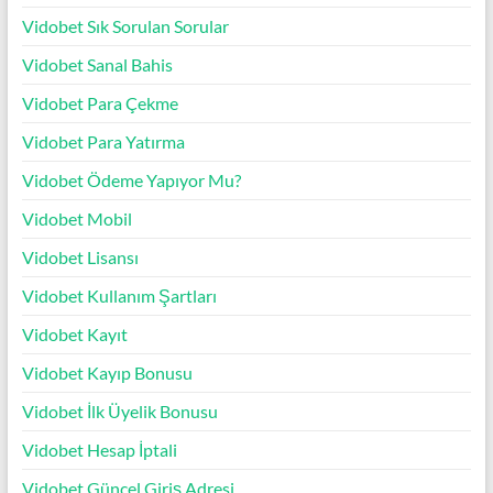
Vidobet Sık Sorulan Sorular
Vidobet Sanal Bahis
Vidobet Para Çekme
Vidobet Para Yatırma
Vidobet Ödeme Yapıyor Mu?
Vidobet Mobil
Vidobet Lisansı
Vidobet Kullanım Şartları
Vidobet Kayıt
Vidobet Kayıp Bonusu
Vidobet İlk Üyelik Bonusu
Vidobet Hesap İptali
Vidobet Güncel Giriş Adresi