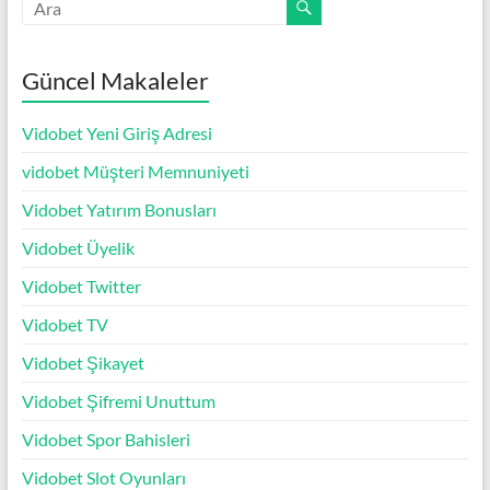
Güncel Makaleler
Vidobet Yeni Giriş Adresi
vidobet Müşteri Memnuniyeti
Vidobet Yatırım Bonusları
Vidobet Üyelik
Vidobet Twitter
Vidobet TV
Vidobet Şikayet
Vidobet Şifremi Unuttum
Vidobet Spor Bahisleri
Vidobet Slot Oyunları