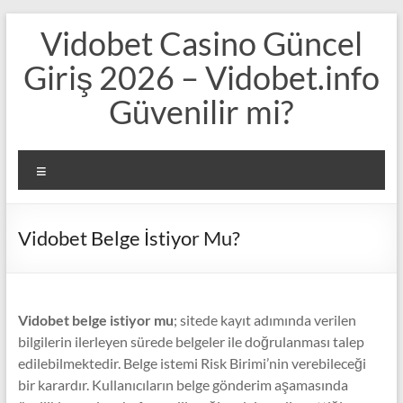
Skip
Vidobet Casino Güncel
to
content
Giriş 2026 – Vidobet.info
Güvenilir mi?
Menü
Vidobet Belge İstiyor Mu?
Vidobet belge istiyor mu
; sitede kayıt adımında verilen
bilgilerin ilerleyen sürede belgeler ile doğrulanması talep
edilebilmektedir. Belge istemi Risk Birimi’nin verebileceği
bir karardır. Kullanıcıların belge gönderim aşamasında