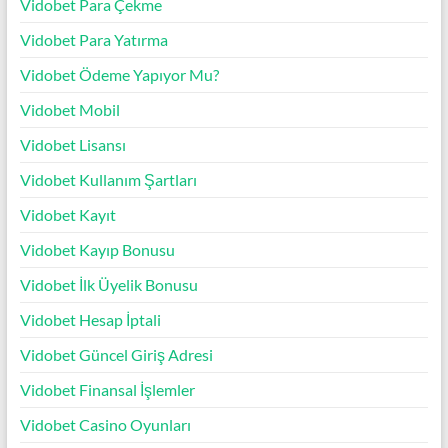
Vidobet Para Çekme
Vidobet Para Yatırma
Vidobet Ödeme Yapıyor Mu?
Vidobet Mobil
Vidobet Lisansı
Vidobet Kullanım Şartları
Vidobet Kayıt
Vidobet Kayıp Bonusu
Vidobet İlk Üyelik Bonusu
Vidobet Hesap İptali
Vidobet Güncel Giriş Adresi
Vidobet Finansal İşlemler
Vidobet Casino Oyunları